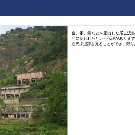
金、銀、銅などを産出した尾去沢鉱
どに使われたという伝説がありま
近代採掘跡を見ることができ、限り