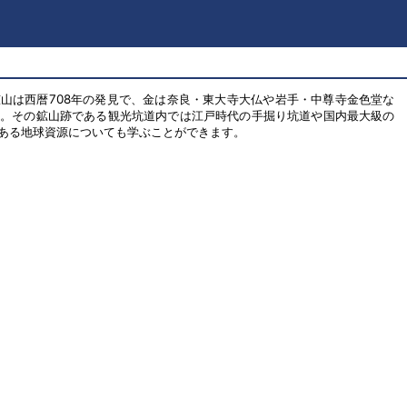
山は西暦708年の発見で、金は奈良・東大寺大仏や岩手・中尊寺金色堂な
す。その鉱山跡である観光坑道内では江戸時代の手掘り坑道や国内最大級の
ある地球資源についても学ぶことができます。