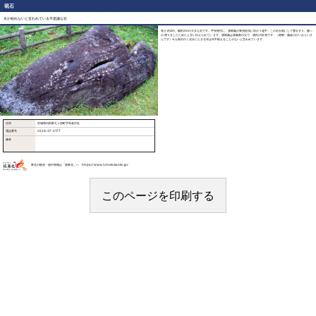
硯石
水が枯れないと言われている不思議な石
長さ約4m、幅約2mの大きな石です。平安時代に、源頼義が奥州征伐に向かう途中、この石を硯にして墨をすり、都へ
の便りをしたためたと言い伝えられています。源頼義は源義家の父で、源氏の頭領です。（頼朝・義経のひいおじいさ
んです）今も硯石のくぼみにたまる水は年中絶えることがないと言われています。
住所
宮城県刈田郡七ヶ宿町字長老付近
電話番号
0224-37-2177
備考
東北の観光・旅行情報は「旅東北」へ https://www.tohokukanko.jp/
このページを印刷する