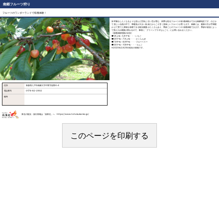
南郷フルーツ狩り
フルーツのワンダーランドで収穫体験！
深呼吸をしたくなるような澄んだ空気と広い空が育む、四季を彩るフルーツの収穫体験ができる南郷地区です。のどか
で美しい自然の中で、寒暖差が大きい気候だからこそ甘く美味しいフルーツが育ちます。南郷には、農家の方が手間暇
かけて育てた果物を収穫できる観光農園がたくさんあり、季節ごとのフルーツの収穫体験できます。季節や状況によっ
て受け入れ農園が変わるので、事前に「グリーンプラザなんごう」にお問い合わせください。
《収穫体験時期の目安》
●1月上旬～5月下旬・・・いちご
●6月下旬～7月上旬・・・さくらんぼ
●7月中旬～8月中旬・・・ブルーベリー
●9月下旬～11月中旬・・・りんご
※2020年2月29日現在の情報です。
住所
青森県八戸市南郷大字中野字舘野4-4
電話番号
0178-82-2902
備考
東北の観光・旅行情報は「旅東北」へ https://www.tohokukanko.jp/
このページを印刷する