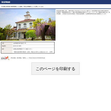
致道博物館
庄内藩主酒井家の御用屋敷だった建物。現在は博物館として公開しています。
鶴岡公園の西隣に位置し、鶴岡の歴史や文化を知る上で欠かせない施設です。国指定重要文化財の旧西田川郡役所や、
多層民家、旧鶴岡警察署庁舎など、貴重な歴史的建築物が移築されています。さらに、珍しい書院造の庭園である「酒
井氏庭園」、庄内地方の生活文化を物語る「民俗文化財収蔵庫」では重要有形民俗文化財を収蔵展示しています。
住所
山形県鶴岡市家中新町10-18
電話番号
0235-22-1199
備考
企画展は致道博物館ＨＰでご確認ください。
「重要文化財旧西田川郡役所」は現在、外観のみの見学となる場合があります。（令和5年
5月公開予定）
ツアー等の団体見学の場合、ご希望に応じて概要説明（約5分）や、学芸員による特別解説
（約30分）も行います。事前にご予約をお願いいたします。
東北の観光・旅行情報は「旅東北」へ https://www.tohokukanko.jp/
フェイスブックはこちら
https://m.facebook.com/%E8%87%B4%E9%81%93%E5%8D%9A%E7%89%A9%E9%A4%A8-
211738445543850/
このページを印刷する