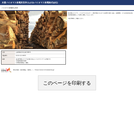
木質バイオマス発電所見学(もがみバイオマス発電株式会社)
バイオマス発電所を見学
新庄最上エリアで、バイオマスエネルギー、再生可能エネルギーを活用する取り組み、自然環境、エコな生活文化を地
域の観光資源として活用し体験してもらいます。
※必ず事前にご相談ください。
住所
山形県新庄市住吉町3番8号
電話番号
0233-22-6855
備考
金山町等最上エリアを行程に加えたバイオマスツアーも可能です。
○所要時間約5時間
○JR新庄駅集合・解散
○最小催行人数 10人
○最大受入人数 20人
旅行商品のお申し込みは
東北の観光・旅行情報は「旅東北」へ https://www.tohokukanko.jp/
○（有）トランスオーシャンツーリスト
山形県新庄市常葉町1-30 TEL0233-23-7007
または
○（株）新庄ファミリー観光
山形県新庄市大字松本282-12 TEL0233-23-1570
このページを印刷する