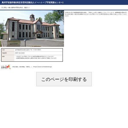
奥州宇宙遊学館(特定非営利活動法人イーハトーブ宇宙実践センター)
又三郎と一緒に奥州の宇宙を学び、遊ぼう！
2008年４月に旧緯度観測所本館を改装し、宇宙のことが学べる施設としてオープンしました。緯度観測所の歴史や宇
宙や科学の展示、国立天文台開発の４次元デジタル宇宙シアターの上映や宮沢賢治との関わりを楽しんで学ぶことがで
きます。
住所
岩手県奥州市水沢星ガ丘町２-12（〒023-0861）
電話番号
0197-24-2020
備考
・４次元デジタル宇宙シアターの上映予定時間は約30分となっております。
・定例星空観望会を毎月第２土曜日の午後７時から８時半まで実施しております。
東北の観光・旅行情報は「旅東北」へ https://www.tohokukanko.jp/
このページを印刷する