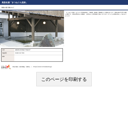
美肌名湯「きつねうち温泉」
美肌の湯で癒されて
「きつねうち温泉」はアルカリ性単純温泉で、神経痛・筋肉痛・関節痛などに効能があります。源泉は毎分512ℓと湯量
も豊富です。浴室は男性向けに檜風呂、女性向けに大理石風呂で肌がつるつるすべすべになる美肌の湯として知られて
おります。
住所
福島県白河市東釜子字狐内47
電話番号
0248-34-1126
備考
東北の観光・旅行情報は「旅東北」へ https://www.tohokukanko.jp/
このページを印刷する