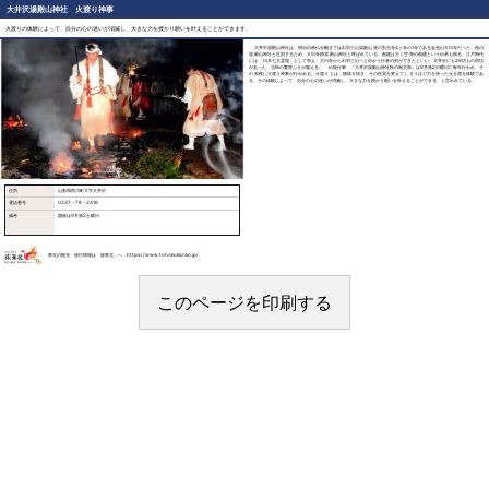
大井沢湯殿山神社 火渡り神事
火渡りの体験によって、自分の心の迷いが消滅し、大きな力を授かり願いを叶えることができます。
大井沢湯殿山神社は、明治の神仏分離までは出羽三山湯殿山派の別当寺4ヶ寺の1寺である金色山大日寺だった。他の
湯殿山神社と区別するため、大日寺跡湯殿山神社と呼ばれている。創建は古く空海の創建という伝承も残る。江戸時代
には「日本七大霊場」として栄え、大日寺から出羽三山へと向かう行者の列ができたといい、大井沢にも26坊もの宿坊
があった。当時の繁栄ぶりが窺える。 伝統行事 『大井沢湯殿山神社秋の例大祭』は9月第2日曜日に毎年行われ、そ
の前夜に火渡り神事が行われる。火渡りとは、物体を焼き、その性質を変えてしまうほど力を持った火を渡る体験であ
る。その体験によって、自分の心の迷いが消滅し、大きな力を授かり願いを叶えることができる、と言われている。
住所
山形県西川町大字大井沢
電話番号
0237－76－2416
備考
開催は9月第2土曜日
東北の観光・旅行情報は「旅東北」へ https://www.tohokukanko.jp/
このページを印刷する