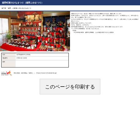
遠野町家のひなまつり（遠野ふゆまつり）
城下町「遠野」の町家に伝わるひなめぐり
遠野のひなまつりは、各お店、家庭に代々伝わるお雛様をそのお店、家庭に飾っています。
遠野では昔から「おひなさま、お見せておぐれんせ」と家々を巡る風習があります。その風習のように、街中を巡りな
がら、様々なお雛様をご覧ください。
おひなさま以外にも、ひなまつり期間限定のランチやみずき雛の販売など、食べて、お買い物をしてと楽しめる要素が
盛りだくさん♪
皆様のお越しをお待ちしております。
古びな、物語びな、みずきびな・・・
城下町遠野の町家では、古くからおひなさまが大切にされ、現代に数多く伝えられています。
マップ片手に町家風情を「見て巡っておぐれんせ」。
○内容
中心市街地の町家、遠野市立博物館、とおの物語の館でのひな人形展示
住所
岩手県遠野市中心市街地
電話番号
0198-62-2456
備考
東北の観光・旅行情報は「旅東北」へ https://www.tohokukanko.jp/
このページを印刷する