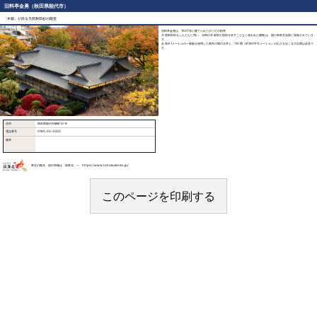
旧料亭金勇（秋田県能代市）
「木都」が誇る天然秋田杉の殿堂
旧料亭金勇は、1937年に建てられたかつての料亭。
天然秋田杉をふんだんに用い、当時の木材加工技術を余すことなく使われた建物は、国の有形文化財に登録されていま
す。
全長9.1メートルの一枚板を使用した満月の間の天井と、110畳（約180平方メートル）の広さをほこる大広間は必見で
す。
住所
秋田県能代市柳町13-8
電話番号
0185-55-3355
備考
東北の観光・旅行情報は「旅東北」へ https://www.tohokukanko.jp/
このページを印刷する