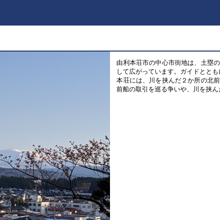
由利本荘市の中心市街地は、土塁
して広がっています。ガイドととも
本荘には、川を挟んだ２か所の北
前船の取引を巡る争いや、川を挟ん