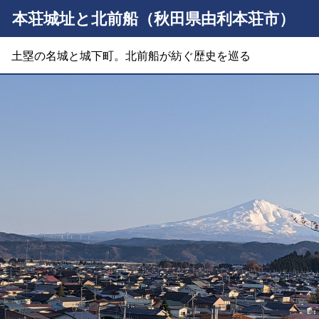
本荘城址と北前船（秋田県由利本荘市）
土塁の名城と城下町。北前船が紡ぐ歴史を巡る