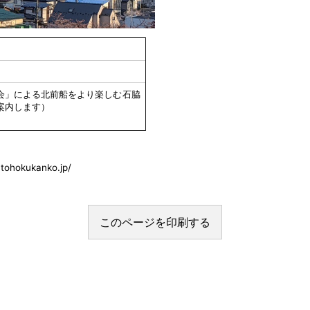
会」による北前船をより楽しむ石脇
案内します）
okukanko.jp/
このページを印刷する