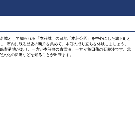
の名城として知られる「本荘城」の跡地「本荘公園」を中心にした城下町と
に、市内に残る歴史の断片を集めて、本荘の成り立ちを体験しましょう。
前船寄港地があり、一方が本荘藩の古雪湊、一方が亀田藩の石脇湊です。北
だ文化の変遷などを知ることが出来ます。