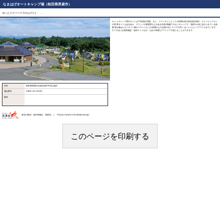
なまはげオートキャンプ場（秋田県男鹿市）
ゆったりスペースでのんびりと．．．
オートキャンプ用のサイトは70区画を用意。また、フリーサイトとしても利用出来る多目的広場や、キャンピングカー
の専用サイトもあるほか、ラウンジや展望室などがある木造2階建てのセンターハウス、場内3カ所に設けられている炊
事場を兼ねたサニタリー棟やコテージなどが緑豊かな大自然の広いエリアの中にゆったりとレイアウトされています。
すぐそばには温泉施設「温浴ランドおが」もあり快適なアウトドアを楽しむことができます。
住所
秋田県男鹿市北浦北浦字平岱山地内
電話番号
0185-22-5030
備考
東北の観光・旅行情報は「旅東北」へ https://www.tohokukanko.jp/
このページを印刷する