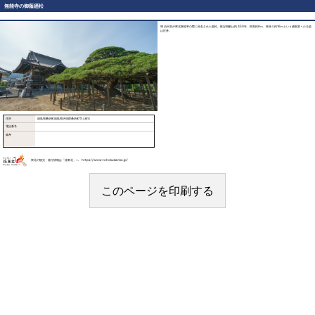
無能寺の御蔭廼松
明治天皇が東北御巡幸の際に命名された老松。推定樹齢は約450年、樹高約6ｍ、枝張り約16ｍという威風堂々たる姿
は圧巻。
住所
福島県桑折町福島県伊達郡桑折町字上町4
電話番号
備考
東北の観光・旅行情報は「旅東北」へ https://www.tohokukanko.jp/
このページを印刷する