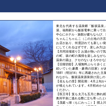
東北を代表する温泉郷「飯坂温泉
湯。福島駅から飯坂電車に乗って出
中心にホテル・旅館が建ちならび、
ちゃんこちゃんこ（この土地の方
お店があり、何度訪れても新しい
にしてくれるはずです。楽しみ方は
【共同浴場巡り】お湯が熱いので
の町、坂の町の風情を楽しみなが
温泉の湯は、クセのないまろやかな
【旧堀切邸】入場無料ぶらり歩く
続いていた豪農・豪商の旧家）があ
1881（明治14）年に再建され
れながら、飯坂温泉源泉掛け流しの
【花ももの里】開花期：4月上旬か
が植えられています。4月初めか
ください。
【医王寺】笈も太刀も五月に飾れ
奥州平泉に逃れる際に立ち寄ったと
【茂庭っ湖（もにわっこ）】摺上