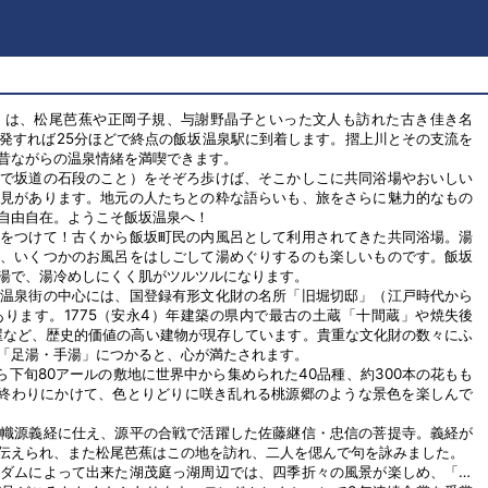
」は、松尾芭蕉や正岡子規、与謝野晶子といった文人も訪れた古き佳き名
発すれば25分ほどで終点の飯坂温泉駅に到着します。摺上川とその支流を
昔ながらの温泉情緒を満喫できます。
言で坂道の石段のこと）をそぞろ歩けば、そこかしこに共同浴場やおいしい
発見があります。地元の人たちとの粋な語らいも、旅をさらに魅力的なもの
自由自在。ようこそ飯坂温泉へ！
気をつけて！古くから飯坂町民の内風呂として利用されてきた共同浴場。湯
ら、いくつかのお風呂をはしごして湯めぐりするのも楽しいものです。飯坂
湯で、湯冷めしにくく肌がツルツルになります。
と温泉街の中心には、国登録有形文化財の名所「旧堀切邸」（江戸時代から
ります。1775（安永4）年建築の県内で最古の土蔵「十間蔵」や焼失後
た主屋など、歴史的価値の高い建物が現存しています。貴重な文化財の数々にふ
「足湯・手湯」につかると、心が満たされます。
ら下旬80アールの敷地に世界中から集められた40品種、約300本の花もも
ら終わりにかけて、色とりどりに咲き乱れる桃源郷のような景色を楽しんで
紙幟源義経に仕え、源平の合戦で活躍した佐藤継信・忠信の菩提寺。義経が
伝えられ、また松尾芭蕉はこの地を訪れ、二人を偲んで句を詠みました。
川ダムによって出来た湖茂庭っ湖周辺では、四季折々の風景が楽しめ、「滑