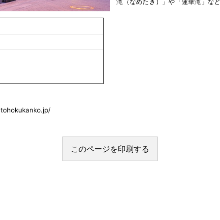
滝（なめたき）」や「蓮華滝」な
した「ふくしまの水」の水源でのカ
【ご当地グルメ】円盤餃子／いかに
okukanko.jp/
このページを印刷する