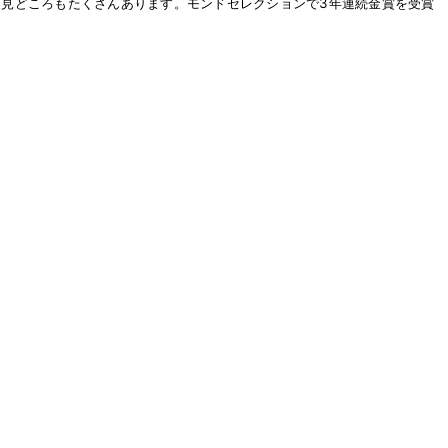
ど見どころもたくさんあります。モンドセレクションで3年連続金賞を受賞
ヤック体験は、心も体も癒されます。
んじん／飯坂ラーメン／ラジウム玉子／いいざかグラノーラなど