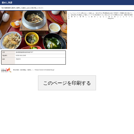
釜めし弥彦
旬の地物食材を贅沢に使用した釜めしは心と体が喜ぶごちそう
メニューによってダシを変えるという釜めしは、魚介を中心に季節限定品も含めて常時20～30種類を取り揃えてい
る。近年は和と洋が融合した“釜めしドリア”が人気を集めている。炊き上がりまでに時間がかかるが、地物の旬の食材
を贅沢に使用した釜めしは心と体が喜ぶごちそうで
す。 予約は不可
住所
新潟県西蒲原郡弥彦村弥彦1127
電話番号
0256-94-2245
備考
予約不可
東北の観光・旅行情報は「旅東北」へ https://www.tohokukanko.jp/
このページを印刷する