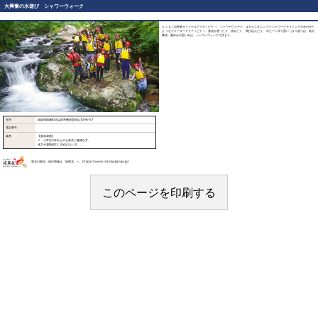
大興奮の水遊び シャワーウォーク
もくもく自然塾オリジナルアクティビティ「シャワーウォーク」はキャニオニングとシャワークライミングを合わせた
ようなウォーターアクティビティ。激流を遡ったり、流れたり、飛び込んだり。 冷たーい水で思いっきり遊べば、気分
爽快。夏休みの思い出は、シャワーウォークで決まり。
住所
福島県耶麻郡北塩原村檜原曽原山1096-57
電話番号
備考
【参加資格】
１ 小学生3年以上の心身共に健康な方。
体力や運動能力に自信のない方。
２ 普通の服のサイズが身長130～190㎝の範囲内であること。
３ 普通の靴のサイズが20～30㎝の範囲内であること。
４ 中学生以下の方は、保護者同伴であること。
【準備するもの】
東北の観光・旅行情報は「旅東北」へ https://www.tohokukanko.jp/
水着 スイムゴーグル メガネバンド（必要な方のみ）保険証 入浴の準備品
【キャンセル料金発生日】
旅行開始日の7日目～2日前：30％
旅行前日・旅行開始日当日：50％
開始後の解除・無連絡不参加：100%
このページを印刷する
注）お申込みが7名様以上の場合は、別途ご案内します。