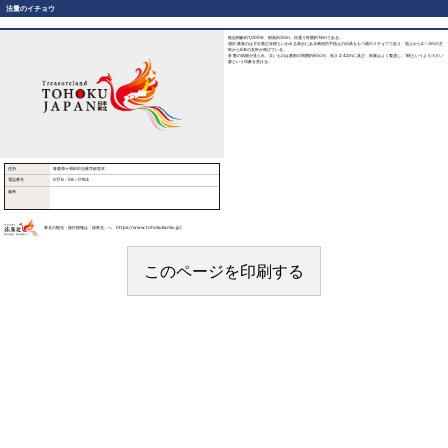
法量のイチョウ
推定樹齢約1,000年、樹高約30m、目通り幹囲約14mである。
淵沢集落のはずれ善正寺跡といわれる高台にある南祖坊手植えの伝承をもつ雄のイチョウであり、地上から2～3mの主
幹から6本の支幹が伸びている。
多数の気根が見られ、太いものは基部の周囲約60cm、長さ2.42mに及び、枝葉はよく繁茂し、1樹というより小さい
森という印象を受ける。
住所
青森県十和田市法量字銀杏木
電話番号
0176－58－0184
備考
東北の観光・旅行情報は「旅東北」へ https://www.tohokukanko.jp/
このページを印刷する