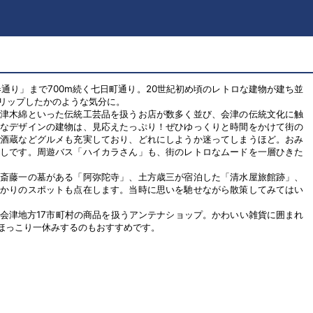
春通り」まで700m続く七日町通り。20世紀初め頃のレトロな建物が建ち並
リップしたかのような気分に。
会津木綿といった伝統工芸品を扱うお店が数多く並び、会津の伝統文化に触
様なデザインの建物は、見応えたっぷり！ぜひゆっくりと時間をかけて街の
や酒蔵などグルメも充実しており、どれにしようか迷ってしまうほど。おみ
なしです。周遊バス「ハイカラさん」も、街のレトロなムードを一層ひきた
、斎藤一の墓がある「阿弥陀寺」、土方歳三が宿泊した「清水屋旅館跡」、
ゆかりのスポットも点在します。当時に思いを馳せながら散策してみてはい
会津地方17市町村の商品を扱うアンテナショップ。かわいい雑貨に囲まれ
ほっこり一休みするのもおすすめです。