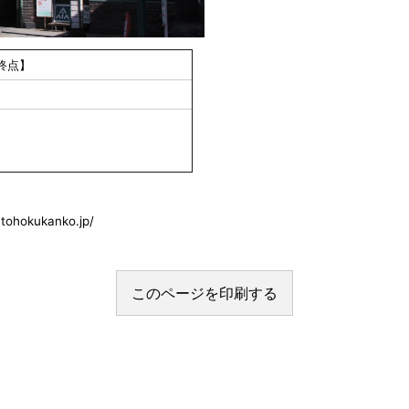
終点】
okukanko.jp/
このページを印刷する