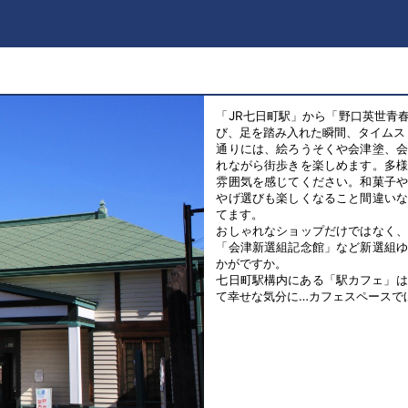
「JR七日町駅」から「野口英世青
び、足を踏み入れた瞬間、タイムス
通りには、絵ろうそくや会津塗、
れながら街歩きを楽しめます。多
雰囲気を感じてください。和菓子
やげ選びも楽しくなること間違い
てます。
おしゃれなショップだけではなく
「会津新選組記念館」など新選組
かがですか。
七日町駅構内にある「駅カフェ」は
て幸せな気分に…カフェスペースで