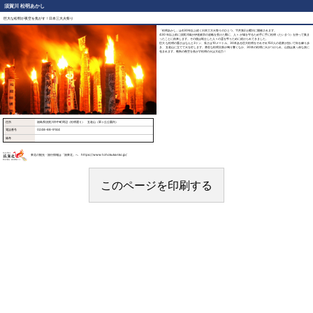
須賀川 松明あかし
巨大な松明が夜空を焦がす！日本三大火祭り
「松明あかし」は430年以上続く日本三大火祭りのひとつ。11月第2土曜日に開催されます。
430年以上前に須賀川城が伊達政宗の攻略を受けた際に、人々が城を守るため手に手に松明（たいまつ）を持って集ま
ったことに由来します。その後は戦士した人々の霊を弔うために続けられてきました。
巨大な松明の重さはなんと3トン、長さは10メートル。30本ある巨大松明をそれぞれ150人の若衆が担いて街を練り歩
き、五老山に立てて火を灯します。勇壮な松明太鼓が鳴り響くなか、30本の松明に火がつけられ、山肌は真っ赤な炎に
包まれます。晩秋の夜空を焦がす松明の火は大迫力！
住所
福島県須賀川市中町周辺（松明通り） 五老山（翠ヶ丘公園内）
電話番号
0248-88-9144
備考
東北の観光・旅行情報は「旅東北」へ https://www.tohokukanko.jp/
このページを印刷する