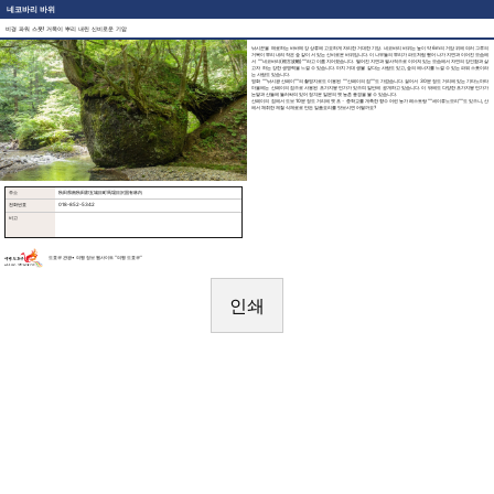
네코바리 바위
비경 파워 스폿! 거목이 뿌리 내린 신비로운 기암
낚시꾼을 매료하는 바바메 강 상류에 고요하게 자리한 거대한 기암. 네코바리 바위는 높이 약 6m의 거암 위에 여러 그루의
거목이 뿌리 내려 작은 숲 같이 서 있는 신비로운 바위입니다. 이 나무들의 뿌리가 파도처럼 뻗어 나가 지면과 이어진 모습에
서 ""네코바리(根古波離)""라고 이름 지어졌습니다. 떨어진 지면과 필사적으로 이어져 있는 모습에서 자연의 강인함과 살
고자 하는 강한 생명력을 느낄 수 있습니다. 마치 거대 생물 같다는 사람도 있고, 숲의 에너지를 느낄 수 있는 파워 스폿이라
는 사람도 있습니다.
영화 ""낚시광 산페이""의 촬영지로도 이용된 ""산페이의 집""도 가깝습니다. 걸어서 30분 정도 거리에 있는 기타노마타
마을에는 산페이의 집으로 사용된 초가지붕 민가가 있으며 일반에 공개하고 있습니다. 이 밖에도 다양한 초가지붕 민가가
논밭과 산들에 둘러싸여 있어 정겨운 일본의 옛 농촌 풍경을 볼 수 있습니다.
산페이의 집에서 도보 10분 정도 거리에 옛 초・중학교를 개축한 향수 어린 농가 레스토랑 ""세이류노모리""도 있으니, 산
에서 채취한 제철 식재료로 만든 일품요리를 맛보시면 어떨까요?
주소
秋田県南秋田郡五城目町馬場目沢国有林内
전화번호
018-852-5342
비고
도호쿠 관광• 여행 정보 웹사이트 “여행 도호쿠“
인쇄