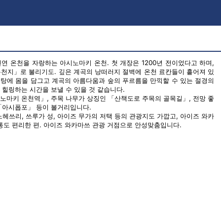
연 온천을 자랑하는 아시노마키 온천. 첫 개장은 1200년 전이었다고 하며,
천지」로 불리기도. 깊은 계곡의 낭떠러지 절벽에 온천 료칸들이 흩어져 있
. 탕에 몸을 담그고 계곡의 아름다움과 숲의 푸르름을 만끽할 수 있는 절경의
 힐링하는 시간을 보낼 수 있을 것 같습니다.
노마키 온천역」, 주목 나무가 상징인 「산책도로 주목의 골목길」, 전망 좋
 「아시폽포」 등이 볼거리입니다.
헤쓰리, 쓰루가 성, 아이즈 무가의 저택 등의 관광지도 가깝고, 아이즈 와카
교통도 편리한 편. 아이즈 와카마쓰 관광 거점으로 안성맞춤입니다.