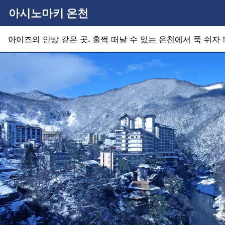
아시노마키 온천
아이즈의 안방 같은 곳. 훌쩍 떠날 수 있는 온천에서 푹 쉬자