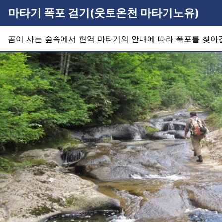
마타기 폭포 걷기(웃토온천 마타기노유)
곰이 사는 숲속에서 현역 마타기의 안내에 따라 폭포를 찾아갑