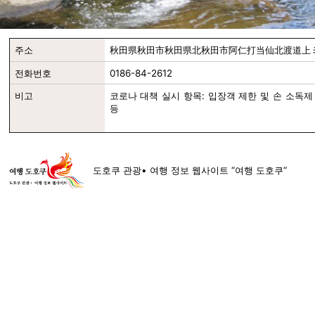
주소
秋田県秋田市秋田県北秋田市阿仁打当仙北渡道上ミ
전화번호
0186-84-2612
비고
코로나 대책 실시 항목: 입장객 제한 및 손 소독제
등
도호쿠 관광• 여행 정보 웹사이트 “여행 도호쿠“