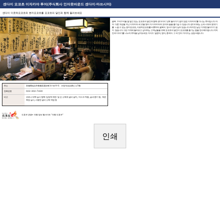
센다이 요코초 이자카야 투어(주식회사 인아웃바운드 센다이·마쓰시마)
센다이 이로하요코초와 분카요코초를 요코초의 달인과 함께 둘러보세요
골목 구석구석을 잘 알고 있는 요코초의 달인과 함께 센다이의 ‘선뜻 들어가기 쉽지 않은 이자카야’를 다니는 투어입니다.각
자 다른 개성을 지닌 이자카야 세 곳을 찾아 각 이자카야의 요리와 술을 즐기실 수 있습니다.센다이에는 쇼와 시대의 분위기
를 느낄 수 있는 분카요코초, 이로하요코초를 비롯하여 골목의 정서가 많이 남아 있습니다.하지만 낯선 가게엔 들어가기 쉽
지 않습니다.그런 가게에 들러보고 싶어하는 고객님들을 위해 요코초의 달인이 요코초를 즐기는 법을 전수해드립니다.지역
민과 이야기를 나누며 추억을 남겨보세요.가이드: 일본어, 영어, 중국어. 그 외 언어 가이드는 상담 바랍니다.
주소
宮城県仙台市青葉区国分町3丁目11-5 日宝勾当台西ビル7階
전화번호
022-302-7430
비고
코로나 대책 실시 항목: 입장객 제한 및 손 소독제 설비 설치, 마스크 착용, 실내 환기 등, 체온
측정 실시, 사용한 설비 소독 작업 등
도호쿠 관광• 여행 정보 웹사이트 “여행 도호쿠“
인쇄