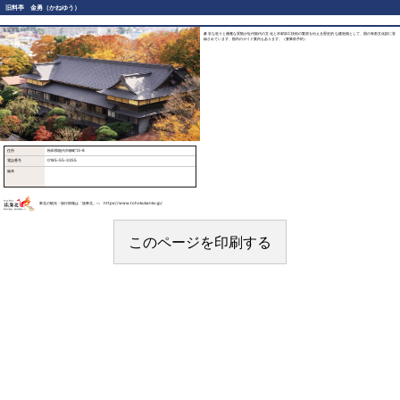
旧料亭 金勇（かねゆう）
豪壮な造りと優雅な景観が近代能代の文化と木材加工技術の繁栄を伝える歴史的な建造物として、国の有形文化財に登
録されています。館内のガイド案内もあります。（要事前予約）
住所
秋田県能代市柳町13-8
電話番号
0185-55-3355
備考
東北の観光・旅行情報は「旅東北」へ https://www.tohokukanko.jp/
このページを印刷する