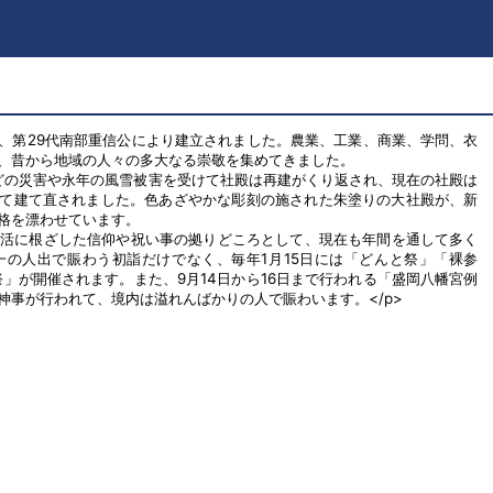
年）、第29代南部重信公により建立されました。農業、工業、商業、学問、衣
、昔から地域の人々の多大なる崇敬を集めてきました。
火などの災害や永年の風雪被害を受けて社殿は再建がくり返され、現在の社殿は
として建て直されました。色あざやかな彫刻の施された朱塗りの大社殿が、新
格を漂わせています。
生活に根ざした信仰や祝い事の拠りどころとして、現在も年間を通して多く
一の人出で賑わう初詣だけでなく、毎年1月15日には「どんと祭」「裸参
祭」が開催されます。また、9月14日から16日まで行われる「盛岡八幡宮例
神事が行われて、境内は溢れんばかりの人で賑わいます。</p>