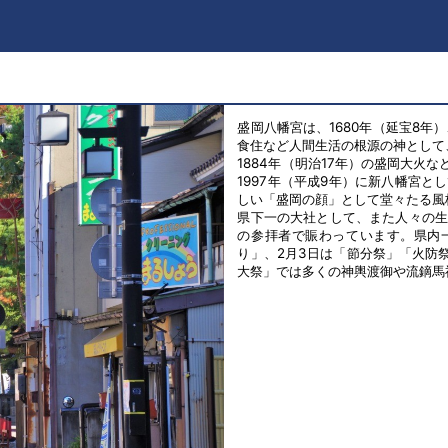
盛岡八幡宮は、1680年（延宝8
食住など人間生活の根源の神として
1884年（明治17年）の盛岡大
1997年（平成9年）に新八幡宮
しい「盛岡の顔」として堂々たる風
県下一の大社として、また人々の
の参拝者で賑わっています。県内
り」、2月3日は「節分祭」「火防
大祭」では多くの神輿渡御や流鏑馬