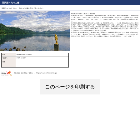
田沢湖・たつこ像
神秘のコバルトブルー 日本一の水深を誇るパワースポット
田沢湖は日本百景にも選ばれている景勝地。
日本で最も深い湖で、水深は423.4ｍ。湖面が鮮やかな瑠璃・碧・藍と変化する様は一見の価値あり。遊覧船クルー
ズ・足こぎボート・カヌー・カヤック・SUPなどで、ぜひ湖上に漕ぎ入れてみてください。見る場所によっても色が変
わるので、湖畔のサイクリング・トレッキング・ドライブもおすすめ。キャンプをすれば時間による変化も楽しめま
す。
雄大な湖を背景に佇む金色の女性の像「たつこ像」は、田沢湖の有名スポット。その昔、美貌を永遠のものにと望んだ
辰子という娘がいつしか龍と化してしまい、田沢湖に身を投じたという伝説から建てられました。この伝説には続きが
あります。八郎潟という湖にも、やはり人間から龍へと姿を変えられた八郎太郎という男がおり、辰子と愛し合うよう
になったというもの。2人が共に田沢湖に暮らすようになったために、田沢湖は冬も凍ることなくますます深くなり、一
方で主がいなくなった八郎潟は年を追うごとに浅くなったそう。
辰子伝説にまつわる像はほかに、湖の東岸にある「辰子観音」、御座石神社境内にある「たつこ姫像」の3体がありま
す。たつこ像のすぐ隣にある「浮木（うきき）神社」は縁結びのパワースポット。龍湖姫神（たつこひめのかみ）を主
祭神として祀る「御座石（ござのいし）神社」は美貌にご利益あり。赤い鳥居が撮影スポットとしても人気です。
住所
秋田県仙北市西木町西明寺
電話番号
0187-43-2111
備考
東北の観光・旅行情報は「旅東北」へ https://www.tohokukanko.jp/
このページを印刷する