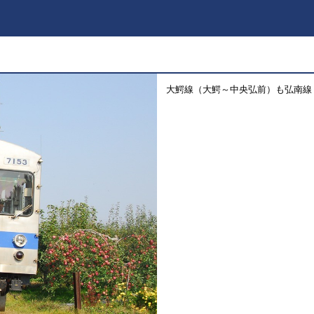
大鰐線（大鰐～中央弘前）も弘南線