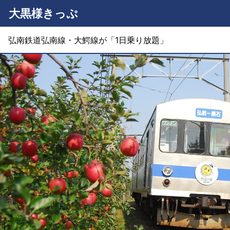
大黒様きっぷ
弘南鉄道弘南線・大鰐線が「1日乗り放題」