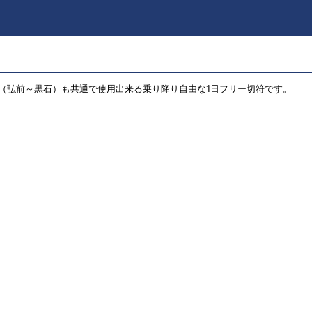
（弘前～黒石）も共通で使用出来る乗り降り自由な1日フリー切符です。