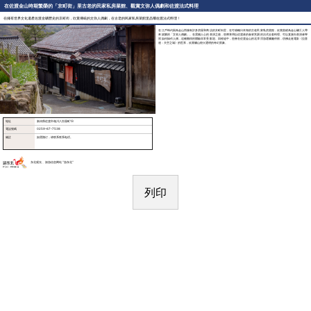
在佐渡金山時期繁榮的「京町街」里古老的民家私房菜館、觀賞文弥人偶劇和佐渡法式料理
在擁有世界文化遺產佐渡金礦歷史的京町街，欣賞傳統的文弥人偶劇，在古老的民家私房菜館里品嚐佐渡法式料理！
在江戶時代因為金山而擁有許多房屋和商店的京町街里，在可俯瞰日本海的古老民家私房菜館，欣賞曾經為金山礦工人帶
來娛樂的「文弥人偶劇」。在震撼人心的表演之後，您將享用以佐渡産的食材烹調的法式全套料理。可以直接向表演者學
習如何操作人偶，這種難得的體驗非常受歡迎。回程途中，您會在佐渡金山的北澤浮游選礦廠停留，彷彿走進電影《拉普
達：天空之城》的世界，欣賞礦山燈火通明的奇幻景象。
地址
新潟県佐渡市相川八百屋町13
電話號碼
0259-67-7538
備註
如需预订，请联系联系电话。
东北观光 、旅游信息网站 “游东北“
列印