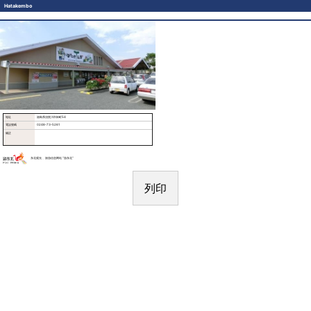
Hatakembo
地址
福島県須賀川市卸町54
電話號碼
0248-73-5261
備註
东北观光 、旅游信息网站 “游东北“
列印