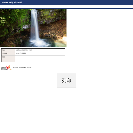
Ichinotaki / Ninotaki
地址
山形県遊佐町吉出字懐ノ内地内
電話號碼
0234-72-5886
備註
东北观光 、旅游信息网站 “游东北“
列印