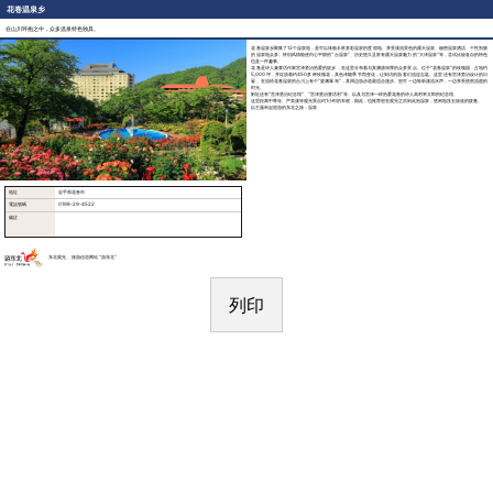
花卷温泉乡
在山川环抱之中，众多温泉特色独具。
花卷温泉乡聚集了12个温泉地，是可以体验丰富多彩温泉的度假地。享受溪流景色的露天温泉、秘密温泉酒店、个性别致
的温泉地众多。怀旧风情能使内心平静的“台温泉”、历史悠久且富有露天温泉魅力的“大泽温泉”等，尝试比较各自的特色
也是一件趣事。
花卷是诗人兼童话作家宫泽贤治热爱的故乡，在这里分布着与其渊源深厚的众多景点。位于“花卷温泉”的玫瑰园，占地约
5,000坪，并绽放着约450多种玫瑰花，其色泽随季节而变化，让到访的游客们流连忘返。这里还有宫泽贤治设计的日
晷。在流经花卷温泉的台川上有个“釜渊瀑布”，其周边游步道最适合漫步。您可一边聆听溪流水声，一边享受悠然流逝的
时光。
附近还有“宫泽贤治纪念馆”、“宫泽贤治童话村”等、以及与宫泽一样热爱花卷的诗人高村幸太郎的纪念馆。
这里距离中尊寺、严美溪等观光景点约1小时的车程，因此，也推荐您在观光之后到此泡温泉，悠闲地洗去旅途的疲惫。
以主题串起巡游的东北之旅：温泉
地址
岩手県花巻市
電話號碼
0198-29-4522
備註
东北观光 、旅游信息网站 “游东北“
列印