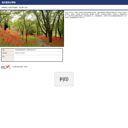
柴田曼珠沙華祭
40萬株以上的彼岸花盛開，染紅整片山坡
始於2013年的一大盛事，是柴田町自夏至秋舉辦的花卉活動。遍植於船岡城址公園內的紅色曼珠沙華（彼岸花）多達40
萬株以上，綻放時，大地宛如一張火紅的地毯，繽紛美麗，賞心悅目。另有精心設計營造出「紅色富士山」模樣的彼岸花
叢，以及罕見的白色曼珠沙華花種，也都相當值得一看。入夜實施點燈後，在黑暗中呈現火紅豔麗姿態的曼珠沙華，亦不
容錯過。最佳觀賞期為9月中旬至下旬。
地址
宮城県柴田郡柴田町大字船岡字舘山95-1
电话号码
0224-55-2123
备注
東北觀光旅遊資訊網「旅東北」
列印