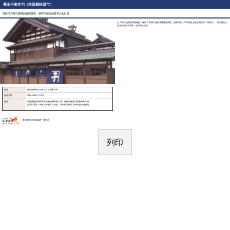
舊金子家住宅（秋田縣秋田市）
保留江戶時代後期的建築風格，秋田市指定的有形文化財產
江戶時代後期的商館建築，保留了當時町屋的濃厚建築風格。建築內有江戶末期建造的土藏倉庫（內藏式）、放在屋頂上
防止火災的天水甕，值得到訪欣賞。
地址
秋田県秋田市大町一丁目3番31号
电话号码
018-866-7091
备注
請從隔壁的秋田市民俗藝能傳承館入場，兩個設施的門票費用為共用。
如需以電話・傳真以外的方式洽詢，請利用本館官方網站的洽詢網頁。
東北觀光旅遊資訊網「旅東北」
列印