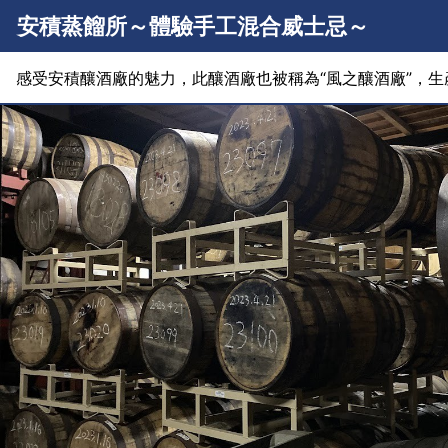
安積蒸餾所～體驗手工混合威士忌～
感受安積釀酒廠的魅力，此釀酒廠也被稱為“風之釀酒廠”，