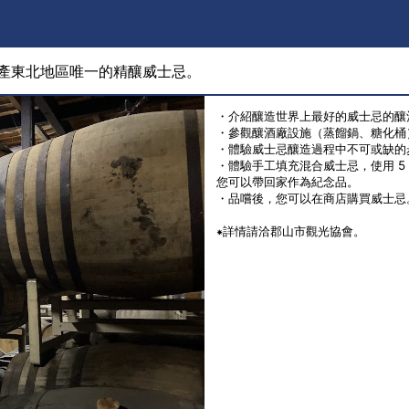
生產東北地區唯一的精釀威士忌。
・介紹釀造世界上最好的威士忌的釀
・參觀釀酒廠設施（蒸餾鍋、糖化
・體驗威士忌釀造過程中不可或缺
・體驗手工填充混合威士忌，使用 
您可以帶回家作為紀念品。
・品嚐後，您可以在商店購買威士
⁕詳情請洽郡山市觀光協會。