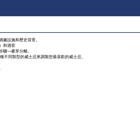
酒廠設施和歷史背景。
桶）和酒窖
的步驟—麥芽分離。
5 種不同類型的威士忌來調製您最喜歡的威士忌。
忌。