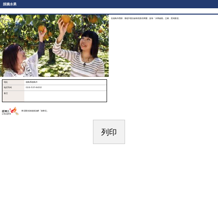
採摘水果
在福島市西部、縣道5號沿線有很多的果園，故有「水果線路」之稱，受到歡迎。
地址
福島県福島市
电话号码
024-531-6432
备注
東北觀光旅遊資訊網「旅東北」
列印