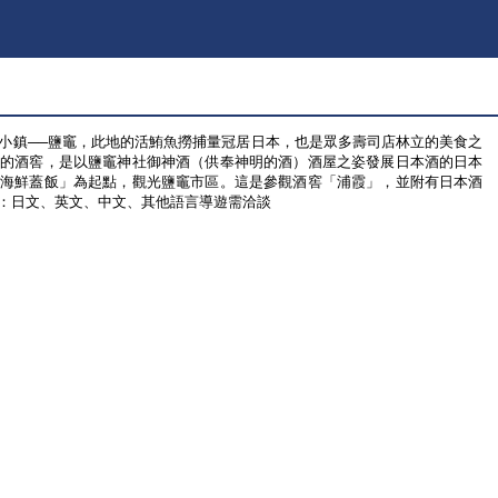
小鎮──鹽竈，此地的活鮪魚撈捕量冠居日本，也是眾多壽司店林立的美食之
名的酒窖，是以鹽竈神社御神酒（供奉神明的酒）酒屋之姿發展日本酒的日本
「海鮮蓋飯」為起點，觀光鹽竈市區。這是參觀酒窖「浦霞」，並附有日本酒
：日文、英文、中文、其他語言導遊需洽談