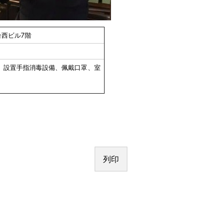
西ビル7階
、設置手指消毒設備、佩戴口罩、室
列印