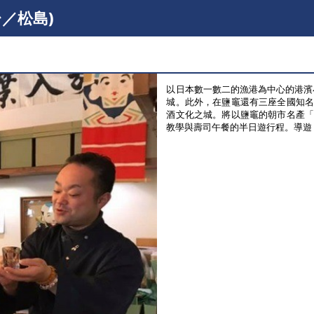
台／松島)
以日本數一數二的漁港為中心的港濱
城。此外，在鹽竈還有三座全國知
酒文化之城。將以鹽竈的朝市名產
教學與壽司午餐的半日遊行程。導遊