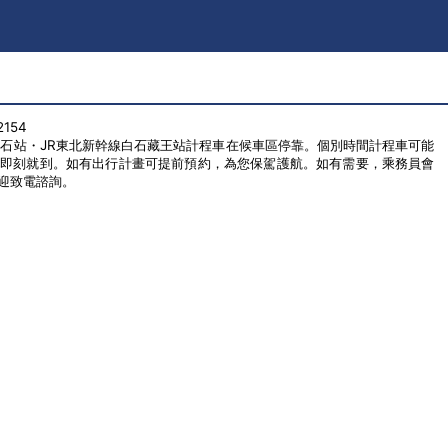
154
白石站・JR東北新幹線白石藏王站計程車在候車區停靠。個別時間計程車可能
，即刻就到。如有出行計畫可提前預約，為您保駕護航。如有需要，乘務員會
迎致電諮詢。