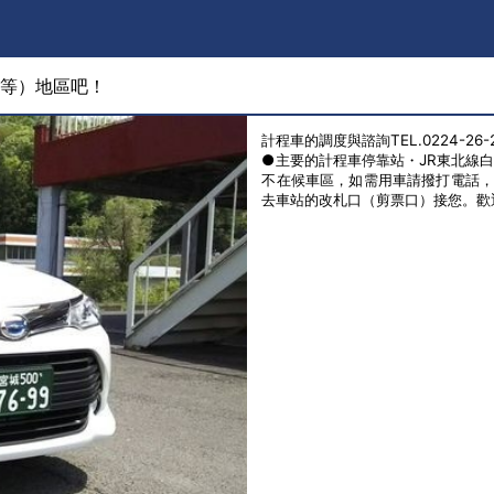
森等）地區吧！
計程車的調度與諮詢TEL.0224-26-2
●主要的計程車停靠站・JR東北線
不在候車區，如需用車請撥打電話
去車站的改札口（剪票口）接您。歡