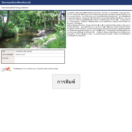
กิจกรรมตกกัปปะที่สระคัปปะบุจิ
ไปสระคัปปะบุจิพร้อมใบอนุญาตจับกัปปะ!
หากพูดถึงสถานที่ท่องเที่ยวที่มีชื่อเสียงที่สุดของเมืองโทโนะ จังหวัดอิวะเตะ ก็คงหนีไม่พ้น “สระคัปปะบุจิ” ซึ่งว่า
กันว่าที่ “สระคัปปะบุจิ” นี้มีกัปปะจำนวนมากอาศัยอยู่ ที่จะคอยแกล้งและทำให้เหล่ามนุษย์ตกใจ มีเรื่องเล่าอีก
มากมายเกี่ยวกับกัปปะ อย่างไรก็ตามกล่าวกันว่ากัปปะที่เมืองโทโนะจะมีใบหน้าสีแดง มีปากที่ใหญ่ผิดปกติ
และมีเสียงร้องเหมือนนก“สระคัปปะบุจิ” มีน้ำใสไหลเอื่อยและปกคลุมไปด้วยพุ่มไม้หนาทึบ ให้บรรยากาศราวกับ
ว่ากัปปะสามารถที่จะปรากฏตัวขึ้นได้ทุกเมื่อเราจึงอยากจะเชิญชวนคุณมาทำกิจกรรมซื้อ "ใบอนุญาตจับกัป
ปะ" ที่แหล่งท่องเที่ยว "เด็นโชเอ็น" ซึ่งตั้งอยู่ใกล้เคียง แล้วมาสัมผัสประสบการณ์ตกพรายน้ำกัปปะในตำนาน
ด้วยแตงกวาเป็นเหยื่อล่อ
สินค้ายอดนิยมของเมืองโทโนะ “ใบอนุญาตจับกัปปะ”◆ ◇ ◆ หากคุณจับกัปปะได้และใจดีพามาที่สมาคมการ
ท่องเที่ยวเมืองโทโนะ ... คุณจะได้รับเงินรางวัล 10 ล้านเยน! !! !! ◆ ◇ ◆สนุกสนานกับกิจกรรมตกกัปปะโดยทำ
ตามเงื่อนไข 7 ข้อในการจับกัปปะ (ระบุไว้ด้านหลังใบอนุญาต) มีใบอนุญาตแบบแนบรูปถ่ายใบหน้าของคุณด้วย
(จำเป็นต้องอัพเดตทุกปี)มีนักท่องเที่ยวหลากหลายคนที่ซื้อไปแล้ว รวมถึงคนดังหลายคนก็มีด้วยซึ่งจริงๆ แล้ว
จะจำหน่ายเฉพาะผู้ที่เดินทางมาที่โทโนะเท่านั้น แต่เนื่องจากได้รับความนิยมเป็นอย่างมากจึงเปิดจำหน่าย
ออนไลน์ด้วย (จำกัดการซื้อเพียง 10 ใบต่อ 1 ท่าน)โดยด้านหลังจะมี “เงื่อนไข 7 ข้อในการจับ” ซึ่งเป็นข้อควร
ระวังเมื่อคุณทำกิจกรรมตกกัปปะ
ที่อยู่
岩手県遠野市土淵町土淵7地割
หมายเลขโทรศัพท์
0198-62-1333
หมายเหตุ
เว็บไซต์ข้อมูลข่าวสารการเดินทางและการท่องเที่ยวโทโฮคุ “ท่องเที่ยวโทโฮคุ“
การพิมพ์