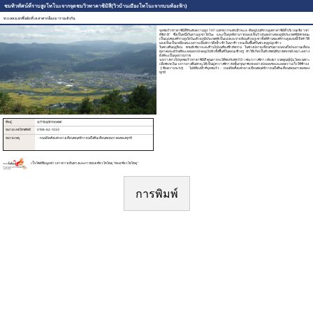
ชมทิวทัศน์ที่ราบสูงโทโนะจากจุดชมวิวทาคาชิมิสึ(วิวบ้านเมืองโทโนะจากบนท้องฟ้า)
ทะเลหมอกชื่อดังที่เหล่าตากล้องมารวมตัวกัน
จุดชมวิวทาคาชิมิสึที่ระดับความสูง 797 เมตรจากระดับน้ำทะเล ตั้งอยู่บนที่ราบสูงทาคาชิมิสึ บริเวณเชิง “เขา
อิชิงามิ” ซึ่งเป็นหนึ่งในสามภูเขาโทโนะ และเป็นจุดที่สามารถมองเห็นวิวอันงดงามของภูมิประเทศที่มีลักษณะ
เป็นแอ่งของที่ราบสูงโทโนะด้วยภูมิประเทศที่เป็นแอ่งและรายล้อมด้วยภูเขาทั้งสี่ด้านของที่ราบสูงแห่งนี้ จึงทำให้
มองเห็นเป็นเหมือนทะเลสาบเมื่อมีการดึงน้ำเข้าในนาข้าวจนเต็มพื้นที่ในช่วงฤดูปลูกข้าว
ในช่วงต้นฤดูร้อน พรมสีเขียวจะสะท้านไปบนท้องฟ้าสีคราม ในช่วงปลายเดือนกันยายนจนถึงประมาณเดือน
ตุลาคมจะมีวันที่ทะเลหมอกปกคลุมไปทั่วทั้งพื้นที่ในตอนเช้าตรู่ ทำให้เกิดเป็นทิวทัศน์ที่น่าอัศจรรย์เหมาะอย่าง
ยิ่งที่จะเป็นจุดถ่ายภาพ
ระหว่างทางไปจุดชมวิวทาคาชิมิสึ คุณอาจจะได้พบกับสัตว์ป่า เช่น กวางซีกา เลียงผา แรคคูนญี่ปุ่น โดยเฉพาะ
เมื่อขับรถในเวลากลางคืนมักจะได้เห็นฝูงกวางซีกา ดังนั้นกรุณาขับรถอย่างปลอดภัยและลดความเร็วให้ช้าลง
【ข้อความระวัง】・ ไม่มีห้องน้ำที่จุดชมวิว・ ถนนปิดตั้งแต่กลางเดือนพฤศจิกายนถึงต้นเดือนพฤษภาคมของ
ทุกปี
ที่อยู่
岩手県遠野市松崎町
หมายเลขโทรศัพท์
0198-62-1333
หมายเหตุ
・ถนนปิดตั้งแต่กลางเดือนพฤศจิกายนถึงต้นเดือนพฤษภาคมของทุกปี
เว็บไซต์ข้อมูลข่าวสารการเดินทางและการท่องเที่ยวโทโฮคุ “ท่องเที่ยวโทโฮคุ“
การพิมพ์