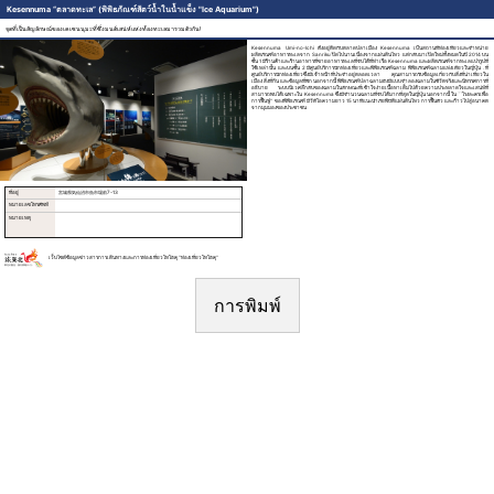
Kesennuma “ตลาดทะเล” (พิพิธภัณฑ์สัตว์น้ำในน้ำแข็ง "Ice Aquarium")
จุดที่เป็นสัญลักษณ์ของเคเซนนุมะที่ซึ่งมนต์เสน่ห์แห่งท้องทะเลมารวมตัวกัน!
Kesennuma Umi-no-Ichi ตั้งอยู่ติดกับตลาดปลาเมือง Kesennuma เป็นสถานที่ท่องเที่ยวและจำหน่าย
ผลิตภัณฑ์อาหารทะเลจาก Sanriku ปิดไปนานเนื่องจากแผ่นดินไหว แต่กลับมาเปิดใหม่ทั้งหมดในปี 2014 บน
ชั้น 1 มีร้านค้าและร้านอาหารที่ขายอาหารทะเลที่จับได้ที่ท่าเรือ Kesennuma และผลิตภัณฑ์จากทะเลแปรรูปที่
ใช้เหล่านั้น และบนชั้น 2 มีศูนย์บริการนักท่องเที่ยวและพิพิธภัณฑ์ฉลาม พิพิธภัณฑ์ฉลามแห่งเดียวในญี่ปุ่น . ที่
ศูนย์บริการนักท่องเที่ยวซึ่งมีเจ้าหน้าที่ประจำอยู่ตลอดเวลา คุณสามารถรับข้อมูลเกี่ยวกับสิ่งที่น่าเที่ยวใน
เมือง สิ่งที่กิน และข้อมูลที่พัก นอกจากนี้ พิพิธภัณฑ์ปลาฉลามยังมีแบบจำลองฉลามในชีวิตจริงและนิทรรศการที่
อธิบาย ระบบนิเวศลึกลับของฉลามในลักษณะที่เข้าใจง่ายเนื้อหาเต็มไปด้วยความประหลาดใจและเสน่ห์ที่
สามารถพบได้เฉพาะใน Kesennuma ซึ่งมีจำนวนฉลามที่จับได้มากที่สุดในญี่ปุ่น นอกจากนี้ ใน ``โรงละครเพื่อ
การฟื้นฟู'' ของพิพิธภัณฑ์ มีวิดีโอความยาว 15 นาทีแนะนำภัยพิบัติแผ่นดินไหว การฟื้นตัว และก้าวไปสู่อนาคต
จากมุมมองของประชาชน
ที่อยู่
宮城県気仙沼市魚市場前7-13
หมายเลขโทรศัพท์
หมายเหตุ
เว็บไซต์ข้อมูลข่าวสารการเดินทางและการท่องเที่ยวโทโฮคุ “ท่องเที่ยวโทโฮคุ“
การพิมพ์