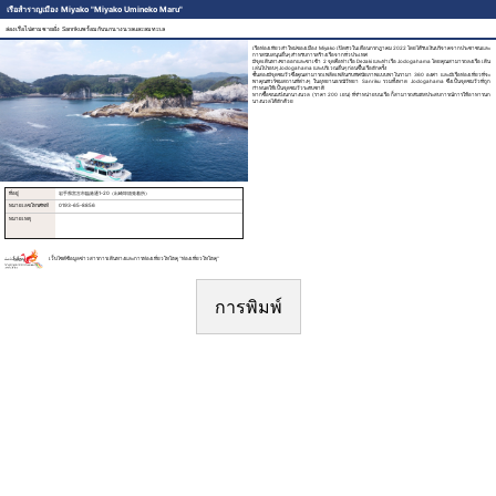
เรือสำราญเมือง Miyako "Miyako Umineko Maru"
ล่องเรือไปตามชายฝั่ง Sanrikuพร้อมกับนกนางนวลและลมทะเล
เรือท่องเที่ยวลำใหม่ของเมือง Miyako เปิดตัวในเดือนกรกฎาคม 2022 โดยได้รับเงินบริจาคจากประชาชนและ
การสนับสนุนอื่นๆ สำหรับการสร้างเรือจากทั่วประเทศ
มีจุดเดินทางขาออกและขาเข้า 2 จุดคือท่าเรือ Dezaki และท่าเรือ Jodogahama โดยคุณสามารถลงเรือ เดิน
เล่นไปรอบๆ Jodogahama และบริเวณอื่นๆ ก่อนขึ้นเรืออีกครั้ง
ชั้นสองมีจุดชมวิวซึ่งคุณสามารถเพลิดเพลินกับทัศนียภาพแบบพาโนรามา 360 องศา และมีเรือท่องเที่ยวที่จะ
พาคุณทัวร์ชมสถานที่ต่างๆ ในอุทยานธรณีวิทยา Sanriku รวมทั้งหาด Jodogahama ซึ่งเป็นจุดชมวิวที่ถูก
กำหนดให้เป็นจุดชมวิวระดับชาติ
หากซื้อขนมปังนกนางนวล (ราคา 200 เยน) ที่จำหน่ายบนเรือ ก็สามารถสัมผัสประสบการณ์การให้อาหารนก
นางนวลได้อีกด้วย
ที่อยู่
岩手県宮古市臨港通1-20（出崎埠頭発着所）
หมายเลขโทรศัพท์
0193-65-8856
หมายเหตุ
เว็บไซต์ข้อมูลข่าวสารการเดินทางและการท่องเที่ยวโทโฮคุ “ท่องเที่ยวโทโฮคุ“
การพิมพ์