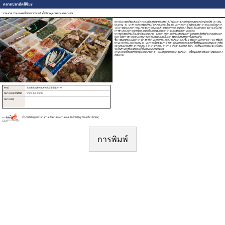
ตลาดปลามัตสึชิมะ
รวมอาหารทะเลสดใหม่มากมาย! ทั้งปลาทูน่าและหอยนางรม
ตลาดปลามัตสึชิมะตั้งอยู่ใจกลางเมืองที่มีนักท่องเที่ยวทั้งในและต่างประเทศมากันพลุกพล่านโดยใช้เวลาเดิน
ประมาณ 10 นาทีจากสถานีมัตสึชิมะไคกังของสายเซ็นเซกิ นอกจากภายในร้ายจะมีอาหารทะเลสดใหม่กว่า
1,500 ชนิดและหลากประเภทเรียงรายกันอยู่แล้ว ยังมีการจัดอีเวนต์ต่างๆ ขึ้นทุกเดือนอีกด้วย ไม่ว่าจะเป็นโชว์
การชำแหละปลาทูน่าหรืออีเวนต์เลี้ยงต้อนรับด้วยอาหารทะเลจับใหม่ตามฤดูกาล
หากพูดถึงมัตสึชิมะก็จะนึกถึงหอยนางรม แต่ตลาดปลามัตสึชิมะดำเนินการโดยบริษัทเรือที่มีเรือประมงจับปลา
ทูน่า จึงมีการจำหน่ายปลาทูน่าที่สดใหม่เพราะแช่แข็งอย่างฉับพลันทันทีที่ยกขึ้นมาบนเรือ
ชั้น 1 มีมุมซูชิและมุมอาหารย่างที่ให้ทานอาหารทะเลย่างใหม่ร้อนๆ และชั้น 2 มีจุดทานอาหารกว่า 120 ที่นั่งให้
ทานอาหารทะเลสดใหม่กันได้ นอกจากนี้ยังเรียงรายไปด้วยสินค้าหายากซึ่งหาซื้อที่อื่นไม่ค่อยได้นอกจากที่นี่
อย่างกับแกล้มที่ทำจากของทะเล อาหารกระป๋อง สาหร่าย หรือซาซะคามาโบโกะ (ลูกชิ้นปลาทรงใบไผ่) เป็นต้น
จึงเป็นร้านค้าที่แค่ได้มองดูก็ตื่นเต้นสนุกสนานแล้ว
ลานจอดรถตั้งรวมกับร้านหอยนางรมย่าง และมีบุฟเฟต์หอยนางรมร้อนๆ เนื้อนุ่มเด้งที่ได้รับความนิยมอย่าง
ล้นหลาม
ที่อยู่
宮城県宮城郡松島町松島字普賢堂4-10
หมายเลขโทรศัพท์
0120-50-2318
หมายเหตุ
เว็บไซต์ข้อมูลข่าวสารการเดินทางและการท่องเที่ยวโทโฮคุ “ท่องเที่ยวโทโฮคุ“
การพิมพ์