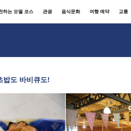
천하는 모델 코스
관광
음식문화
여행 예약
교통
초밥도 바비큐도!