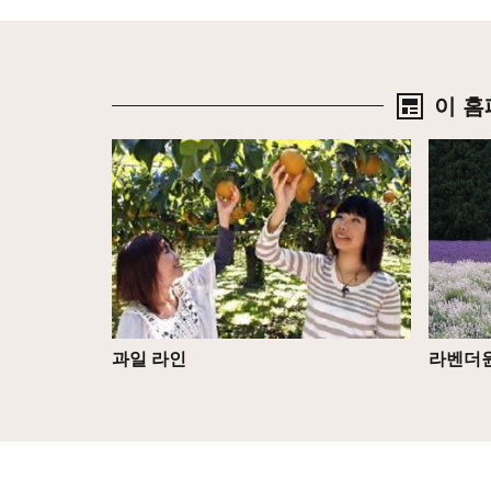
이 홈
상세
상세
과일 라인
라벤더원