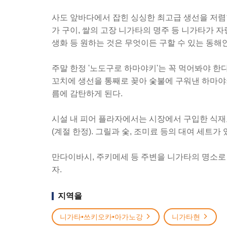
사도 앞바다에서 잡힌 싱싱한 최고급 생선을 저렴한
가 구이, 쌀의 고장 니가타의 명주 등 니가타가 자랑
생화 등 원하는 것은 무엇이든 구할 수 있는 동해
주말 한정 '노도구로 하마야키'는 꼭 먹어봐야 한
꼬치에 생선을 통째로 꽂아 숯불에 구워낸 하마야
름에 감탄하게 된다.
시설 내 피어 플라자에서는 시장에서 구입한 식재료
(계절 한정). 그릴과 숯, 조미료 등의 대여 세트가
만다이바시, 주키메세 등 주변을 니가타의 명소로 
자.
지역을
니가타•쓰키오카•아가노강
니가타현