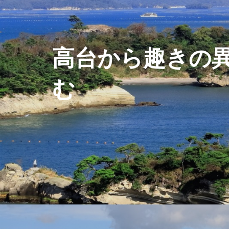
高台から趣きの
む