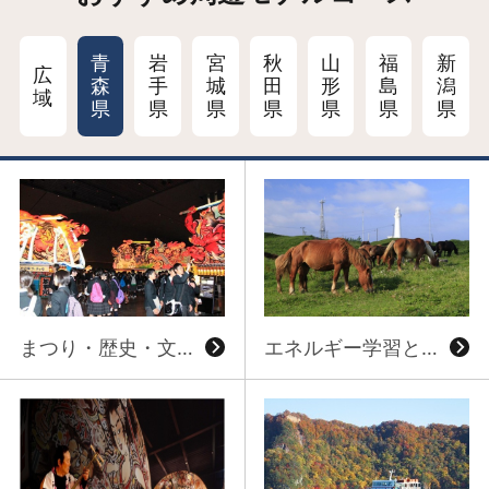
青
岩
宮
秋
山
福
新
広
森
手
城
田
形
島
潟
域
県
県
県
県
県
県
県
詳細はこちら
詳細はこちら
まつり・歴史・文化・芸術を体験する
エネルギー学習と自然・芸術に触れる
詳細はこちら
詳細はこちら