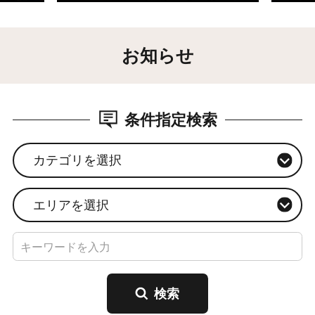
詳細はこちら
詳細は
ろう」
未曽有の大地震、津波という
縄
いて、
お知らせ
自然の驚異を経験した東北。
を深
だからこそ伝えられる「震
だ
つく
災・防災学習」。
SDG
条件指定検索
カテゴリを選択
エリアを選択