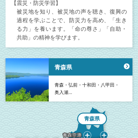
【震災・防災学習】
被災地を知り、被災地の声を聴き、復興の
過程を学ぶことで、防災力を高め、「生き
る力」を養います。「命の尊さ」「自助・
共助」の精神を学びます。
青森県
仙台・松島・蔵王・
青森・弘前・十和田・八甲田・
盛岡・平泉・花巻・
秋田・白神・角館・
山形・蔵王・米沢・
会津・裏磐梯・猪苗代・
越後湯沢・妙高・新潟・
佐渡・上越…
奥入瀬…
安比高原・三陸海岸…
鳴子・石巻…
男鹿・横手…
鶴岡・酒田…
いわき・福島…
青森県