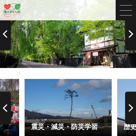
震災・減災・防災学習
歴