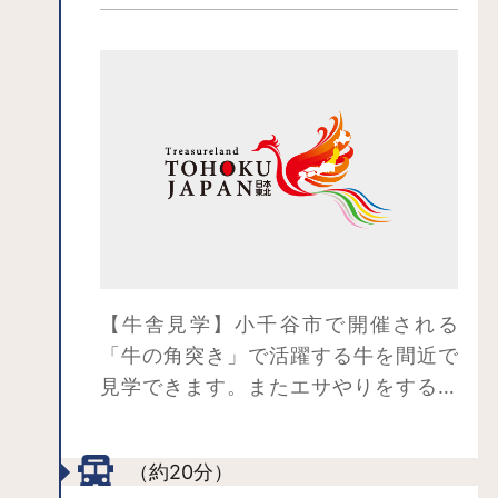
【牛舎見学】小千谷市で開催される
「牛の角突き」で活躍する牛を間近で
見学できます。またエサやりをするこ
とも可能です。
【木喰観音堂見学】大きく弧を描く
（約20分）
目、深い笑みをたたえる口もとが印象