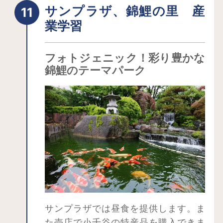
的な微笑仏を鑑賞します。新潟県指定
サンプラザ、錦鯉の里 産
文化財にも指定されています。
業学習
フォトジェニック！彩り豊かな
錦鯉のテーマパーク
サンプラザでは昼食を提供します。ま
た売店で小千谷の特産品を購入できま