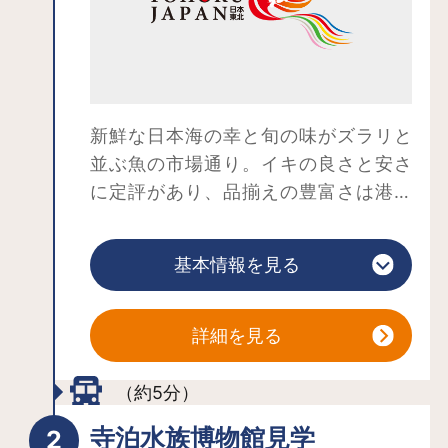
新鮮な日本海の幸と旬の味がズラリと
並ぶ魚の市場通り。イキの良さと安さ
に定評があり、品揃えの豊富さは港町
ならでは！
魚やイカの浜焼きをほおばりながら汐
風にふかれ、日本海を満喫してくださ
基本情報を見る
い。
詳細を見る
（約5分）
寺泊水族博物館見学