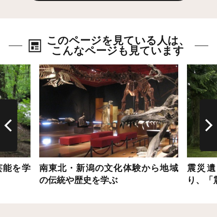
このページを見ている人は、
こんなページも見ています
詳細はこちら
詳細は
芸能を学
南東北・新潟の文化体験から地域
震災遺
の伝統や歴史を学ぶ
り、「