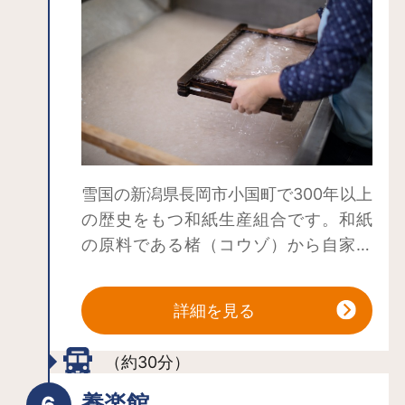
雪国の新潟県長岡市小国町で300年以上
の歴史をもつ和紙生産組合です。和紙
の原料である楮（コウゾ）から自家栽
培を行い、党機関の原料加工作業で
は、雪国ならではの雪を活用した伝統
詳細を見る
製法で真っ白な和紙を生産していま
す。
（約30分）
養楽館