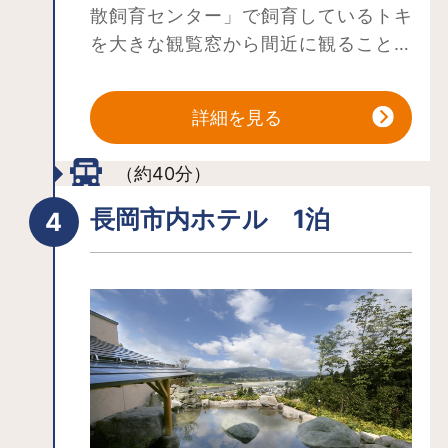
散飼育センター」で飼育しているトキ
を大きな観覧窓から間近に観ることが
できます。また、隣接している「トキ
と自然の学習館」では佐渡におけるト
詳細を見る
キの野生復帰や長岡市のトキ分散飼育
の取り組みなどについて楽しく学ぶこ
（約40分）
とができます。
長岡市内ホテル 1泊