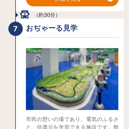
ったお食事も楽しめます。
敷地内にはおぐに森林公園、交流体
（約30分）
験施設「みんなの体験館」がありま
す。
おぢゃーる見学
市民の憩いの場であり、電気のふるさ
と、信濃川を学習できる施設です。館