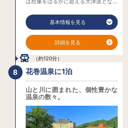
は想像をはるかに超える大津波となっ
て東日本沿岸を襲い、大きな爪痕を残
しました。あの日から岩手は、東北
基本情報を見る
は、日本は、どう歩み、どう変わった
のか・・・。三陸鉄道は、被災地の復
興のシンボルとして、2019年3月23
詳細を見る
日、盛駅―久慈駅間163キロの路線を持
つ全国で最も長い第三セクター鉄道
（約120分）
「リアス線」となりました。被災地の
花巻温泉に1泊
「今」を列車で移動しながら直接「見
て」「聞いて」「感じて」いただき、
山と川に囲まれた、個性豊かな
皆さまの防災のお役にたてればと思い
温泉の数々。
「震災学習列車」を運行しておりま
す。遠慮せず、三陸海岸にお越しくだ
さい。お待ちしております。