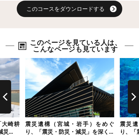
このコースをダウンロードする
このページを見ている人は、
こんなページも見ています
詳細はこちら
詳細は
「大崎耕
震災遺構（宮城・岩手）をめぐ
震災遺
減災…
り、「震災・防災・減災」を深く…
り、「