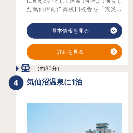
に見える証として津波で4階まで被災し
た気仙沼向洋高校旧校舎を「震災遺
構」として保存・公開し、隣接する
「震災伝承館」では展示品の見学や防
基本情報を見る
災セミナー、ふりかえりワークショッ
プとして利用いただけます。震災遺構
の旧校舎内を徒歩で回り津波の威力の
詳細を見る
大きさを目で見て肌で感じる事で津波
の恐ろしさを知り、自然災害から命を
（約30分）
守るためにどうすれば良いかを考える
気仙沼温泉に1泊
機会が得られます。
【料金】一般：600円、高校生：400
円、小・中学生：300円（団体割引有）
【時間】60分【語り部ガイド】料金：
6.000円（一般団体）・3,000円（学校
教育活動）時間：90分【防災・減災講