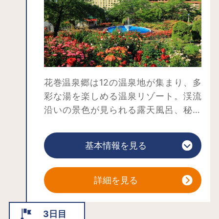
花巻温泉郷は12の温泉地が集まり、多
彩な湯を楽しめる温泉リゾート。渓流
沿いの景色が見られる露天風呂、秘湯
ムード漂う宿など、個性あふれる温泉
地がたくさんあります。どこか懐かし
基本情報を見る
く落ち着きのある「台温泉」、長い歴
史と露天風呂が魅力の温泉情緒あふれ
る「大沢温泉」など、それぞれの特徴
詳細を見る
を比べてみるのも面白そう！
詩人・童話作家の宮沢賢治が愛した郷
3日目