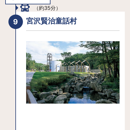
里である花巻にはゆかりのスポットも
（約35分）
多数点在。「花巻温泉」にあるバラ園
は約5,000坪の広大な敷地に約450種以
宮沢賢治童話村
上のバラが咲き誇り、季節ごとに違っ
た色合いで訪れる人を楽しませてくれ
ます。宮沢賢治が設計した日時計もあ
ります。花巻温泉を流れる台川には
「釜淵の滝」があり周辺の遊歩道は散
策にぴったり。清流の音を聞きなが
ら、ゆっくりとした時間の流れを楽し
めます。
周辺には「宮沢賢治記念館」「宮沢賢
治童話村」などがあり、彼と同じく花
巻を愛した詩人・高村幸太郎の記念館
もあります。
中尊寺や厳美渓といった観光スポット