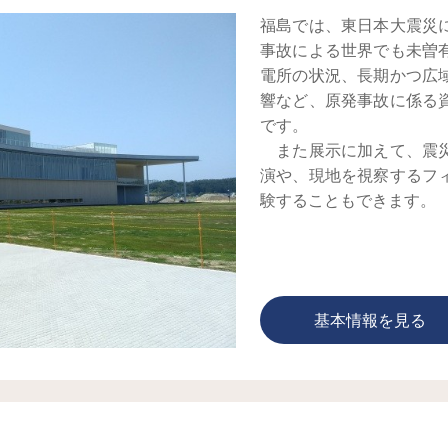
福島では、東日本大震災
事故による世界でも未曽
電所の状況、長期かつ広
響など、原発事故に係る
で
また展示に加えて、震災
演や、現地を視察するフ
験することもできます。
基本情報を見る