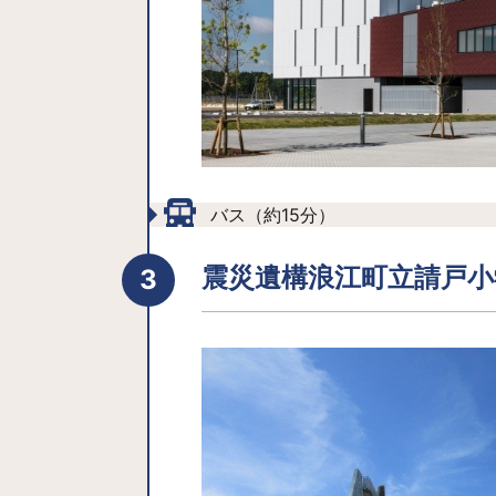
バス（約15分）
震災遺構浪江町立請戸小