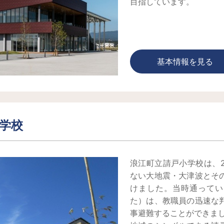
目指しています。
基本情報を見る
学校
浪江町立請戸小学校は、2
ない大地震・大津波とそ
けました。当時通ってい
た）は、教職員の迅速な
事避難することができま