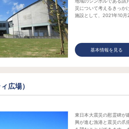
地域のシンボルである請
災について考えるきっか
施設として、2021年10
基本情報を見る
ティ広場）
東日本大震災の慰霊碑が
興が進む漁港と震災の爪