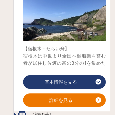
【宿根木・たらい舟】
宿根木は中世より全国へ廻船業を営む
者が居住し佐渡の富の3分の1を集めた
といわれるほど栄え、その独特なまち
なみが重要伝統的建造物群保存地区に
たらい舟は岩礁が多い周辺海岸で、小
基本情報を見る
指定されています。
回りが利き自由に操作ができるように
考案された漁具舟です。
【たたこう館】
詳細を見る
鼓童文化財団運営の施設です。老若男
女、誰もが楽しめる太鼓体験です。太
（約50分）