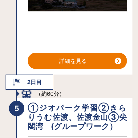
詳細を見る
2日目
（約60分）
①ジオパーク学習②きら
りうむ佐渡、佐渡金山③尖
閣湾 (グループワーク）