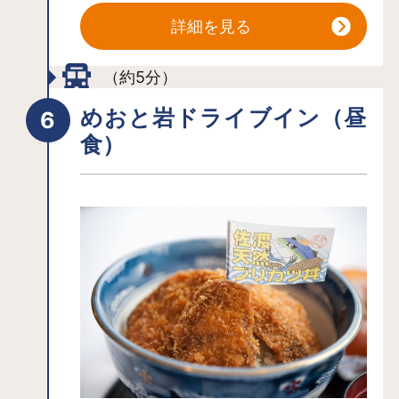
【佐渡金銀山】
詳細を見る
佐渡には金、銀などを産出する55の鉱
山（西三川砂金山、鶴子銀山、相川金
（約5分）
銀山など）があり、島内の主な鉱山を
めおと岩ドライブイン（昼
総称して「佐渡金銀山」と呼んでいま
【尖閣湾】
食）
す。佐渡金銀山は江戸時代からの400年
約3㎞の海岸に広がる5つの小湾の総
間に金78トン、銀2,330トンを産出し、
称。ノルウェーの「ハルダンゲル・フ
日本最大の金銀山として国内外の経済
ィヨルド」の峡尖美に似ていることか
に大きな影響を与えました。
ら、尖閣湾と名付けられました。30m
級の尖塔状の断崖が連なる景観が訪れ
る人々を圧倒します。一帯は海中公園
となっており、揚島遊園の展望台から
は全景が一望でき、遊覧船からは違っ
た景色を楽しめます。