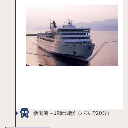
新潟港～JR新潟駅（バスで20分）