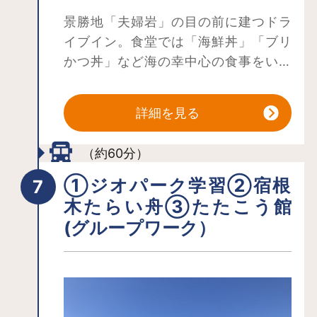
景勝地「夫婦岩」の目の前に建つドラ
イブイン。食堂では「海鮮丼」「ブリ
かつ丼」など海の幸中心の食事をいた
だけます。佐渡ならではのお土産も充
実。「イカサキ体験」も実施してお
詳細を見る
り、イカサキ名人の楽しい指導が大好
評。体験後は代品として、売店でも人
（約60分）
気の「一夜干しイカ」をお土産に。お
手製を希望の場合は、干しあげて後日
①ジオパーク学習②宿根
発送も可能です。
木たらい舟③たたこう館
(グループワーク）