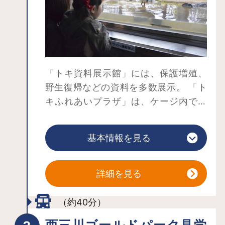
「トキ資料展示館」には、保護増殖、
野生復帰などの資料を多数展示。 「ト
キふれあいプラザ」は、ケージ内で飼
育されているトキを間近に観ることが
できる人気スポットです。
基本情報を見る
詳細を見る
（約40分）
西三川ゴールドパーク見学