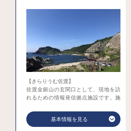
【きらりうむ佐渡】
佐渡金銀山の玄関口として、現地を訪
れるための情報発信拠点施設です。施
設内では、佐渡金銀山の魅力や価値を
多様な映像手法や金銀山歴史絵巻等で
また、ガイドマップやガイドアプリを
基本情報を見る
分かりやすく紹介します。
活用し史跡やまち歩きの現地情報を提
供します。