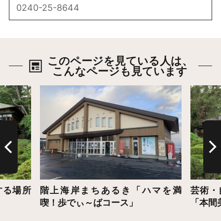
0240-25-8644
このページを見ている人は、
こんなページも見ています
詳細はこちら
詳細は
する場所
階上海岸まちあるき「ハマを満
芸術・
喫！歩でぃ～ばコース」
「本間